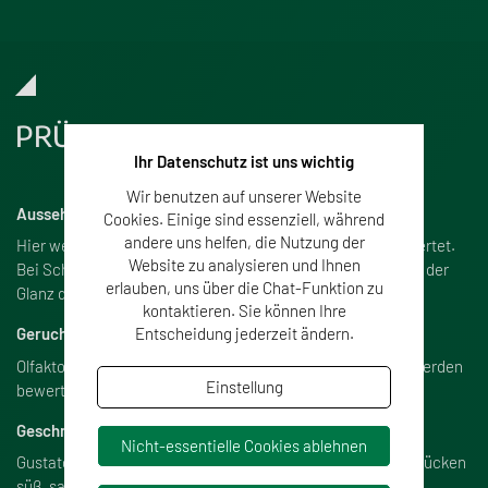
PRÜFPARAMETER
Ihr Datenschutz ist uns wichtig
Wir benutzen auf unserer Website
Aussehen
Cookies. Einige sind essenziell, während
andere uns helfen, die Nutzung der
Hier werden unter anderem Form, Farbe und Struktur bewertet.
Website zu analysieren und Ihnen
Bei Schokolade zum Bespiel spielen die Farbintensität und der
erlauben, uns über die Chat-Funktion zu
Glanz der Oberfläche eine Rolle.
kontaktieren. Sie können Ihre
Entscheidung jederzeit ändern.
Geruch
Olfaktorisch, also mit der Nase wahrnehmbare Merkmale werden
Einstellung
bewertet.
Geschmack
Nicht-essentielle Cookies ablehnen
Gustatorisch werden Produkte mit den 5 Geschmackseindrücken
sü
ß
, salzig, sauer, bitter und umami bewertet.