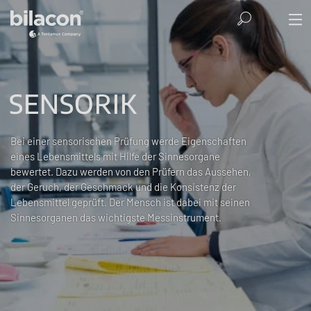
SENSORIK
Bei einer sensorischen Prüfung werde Eigenschaften
eines Lebensmittels mit Hilfe der Sinnesorgane
bewertet. Dazu werden von den Prüfern das Aussehen,
der Geruch, der Geschmack und die Konsistenz der
Lebensmittel geprüft. Der Mensch ist dabei mit seinen
Sinnesorganen das wichtigste Messinstrument.