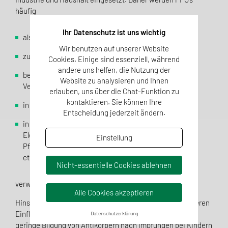
häufig
Ihr Datenschutz ist uns wichtig
als Emulgatoren bei der Herstellung von Teflon
Wir benutzen auf unserer Website
zur Oberflächenmodifizierung und Papierveredlung
Cookies. Einige sind essenziell, während
andere uns helfen, die Nutzung der
bei Textilien, Teppichen, Ledermöbeln, Papier und
Website zu analysieren und Ihnen
Verpackungen, Farben
erlauben, uns über die Chat-Funktion zu
kontaktieren. Sie können Ihre
in Feuerlöschschäumen
Entscheidung jederzeit ändern.
in Galvanischen Bädern, Foto- und
Elektronikindustrie, Medizintechnik,
Einstellung
Pflanzenschutzmitteln, Kosmetika, Reinigungsmittel
etc.
Nicht-essentielle Cookies ablehnen
verwendet.
Alle Cookies akzeptieren
Hinsichtlich ihrer toxikologischen Eigenschaften wird deren
Einfluss auf das Immunsystem diskutiert. So wurde eine
Datenschutzerklärung
geringe Bildung von Antikörpern nach Impfungen bei Kindern