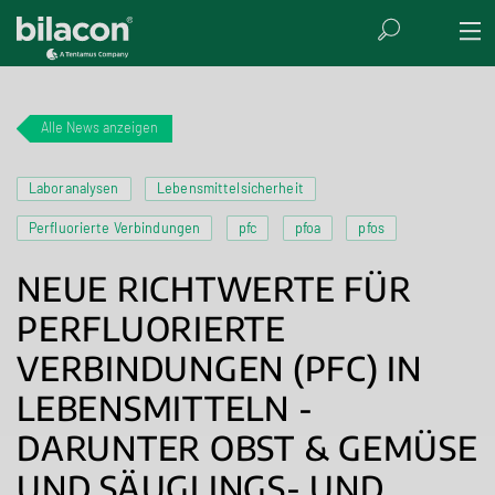
Alle News anzeigen
Laboranalysen
Lebensmittelsicherheit
Perfluorierte Verbindungen
pfc
pfoa
pfos
NEUE RICHTWERTE FÜR
PERFLUORIERTE
VERBINDUNGEN (PFC) IN
LEBENSMITTELN -
DARUNTER OBST & GEMÜSE
UND SÄUGLINGS- UND