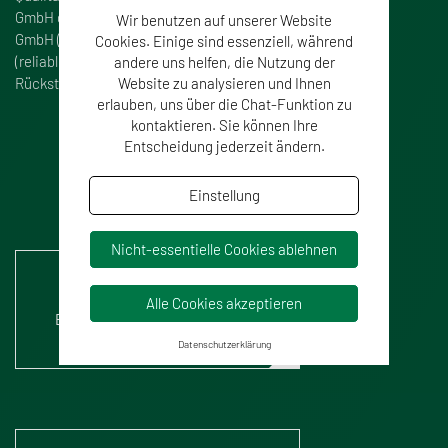
GmbH gehören die Deutsche Akkreditierungsstelle
Wir benutzen auf unserer Website
GmbH (DAkkS) und der relana Qualitäts-Zirkel
Cookies. Einige sind essenziell, während
(reliable analytics), der Labore auf dem Gebiet der
andere uns helfen, die Nutzung der
Website zu analysieren und Ihnen
Rückstands- und Kontaminantenanalytik repräsentiert.
erlauben, uns über die Chat-Funktion zu
kontaktieren. Sie können Ihre
Entscheidung jederzeit ändern.
Einstellung
Nicht-essentielle Cookies ablehnen
Urkundenanlage Lebensmittel,
Tiernahrung, Umfeld,
Alle Cookies akzeptieren
Bedarfsgegenstände, Kosmetik,
Tabak
Datenschutzerklärung