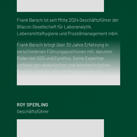
Frank Barsch ist seit Mitte 2024 Geschäftsführer der
Bilacon Gesellschaft für Laboranalytik,
Lebensmittelhygiene und Prozeßmanagement mbH.
Frank Barsch bringt über 30 Jahre Erfahrung in
verschiedenen Führungspositionen mit, darunter
Rollen bei SGS und Eurofins. Seine Expertise
umfasst den analytischen und labortechnischen
Bereich, Logistik, Interim Management und
Prozessoptimierung.
Mehr Anzeigen
In seiner Rolle bei bilacon wird Frank Barsch
innovative Strategien entwickeln, um Wachstum und
Wettbewerbsfähigkeit zu fördern, neue
ROY SPERLING
Geschäftsmöglichkeiten zu identifizieren, in neue
Geschäftsführer
Märkte zu expandieren und Kundenbeziehungen zu
vertiefen. Zudem wird er sich auf die Optimierung
der Betriebsprozesse und die Realisierung von
Effizienzsteigerungen konzentrieren, um die