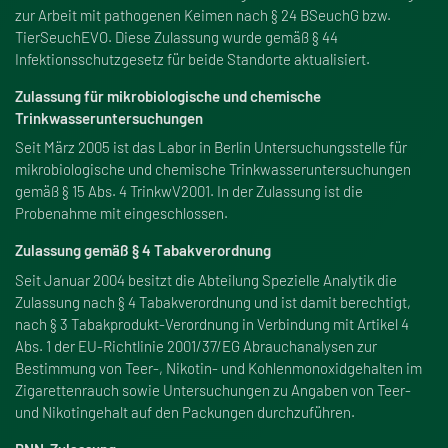
zur Arbeit mit pathogenen Keimen nach § 24 BSeuchG bzw.
TierSeuchEVO. Diese Zulassung wurde gemä
ß
§ 44
Infektionsschutzgesetz für beide Standorte aktualisiert.
Zulassung für mikrobiologische und chemische
Trinkwasseruntersuchungen
Seit März 2005 ist das Labor in Berlin Untersuchungsstelle für
mikrobiologische und chemische Trinkwasseruntersuchungen
gemä
ß
§ 15 Abs. 4 TrinkwV2001. In der Zulassung ist die
Probenahme mit eingeschlossen.
Zulassung gemä
ß
§ 4 Tabakverordnung
Seit Januar 2004 besitzt die Abteilung Spezielle Analytik die
Zulassung nach § 4 Tabakverordnung und ist damit berechtigt,
nach § 3 Tabakprodukt-Verordnung in Verbindung mit Artikel 4
Abs. 1 der EU-Richtlinie 2001/37/EG Abrauchanalysen zur
Bestimmung von Teer-, Nikotin- und Kohlenmonoxidgehalten im
Zigarettenrauch sowie Untersuchungen zu Angaben von Teer-
und Nikotingehalt auf den Packungen durchzuführen.