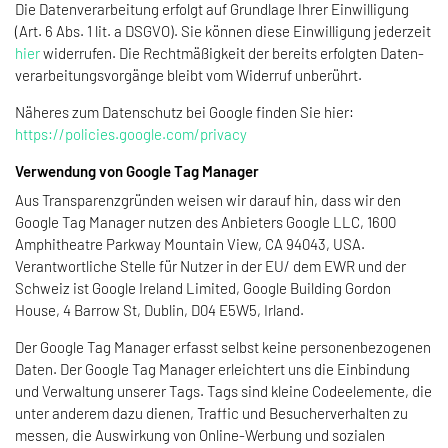
Die Daten­ver­ar­bei­tung erfolgt auf Grund­lage Ihrer Einwil­li­gung
(Art. 6 Abs. 1 lit. a DSGVO). Sie können diese Einwil­li­gung jeder­zeit
hier
wider­rufen. Die Recht­mä­ßig­keit der bereits erfolgten Daten­
ver­ar­bei­tungs­vor­gänge bleibt vom Widerruf unberührt.
Näheres zum Datenschutz bei Google finden Sie hier:
https://policies.google.com/privacy
Verwendung von Google Tag Manager
Aus Transparenzgründen weisen wir darauf hin, dass wir den
Google Tag Manager nutzen des Anbieters Google LLC, 1600
Amphitheatre Parkway Mountain View, CA 94043, USA.
Verantwortliche Stelle für Nutzer in der EU/ dem EWR und der
Schweiz ist Google Ireland Limited, Google Building Gordon
House, 4 Barrow St, Dublin, D04 E5W5, Irland.
Der Google Tag Manager erfasst selbst keine personenbezogenen
Daten. Der Google Tag Manager erleichtert uns die Einbindung
und Verwaltung unserer Tags. Tags sind kleine Codeelemente, die
unter anderem dazu dienen, Traffic und Besucherverhalten zu
messen, die Auswirkung von Online-Werbung und sozialen